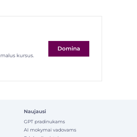
Domina
imalus kursus.
Naujausi
GPT pradinukams
AI mokymai vadovams