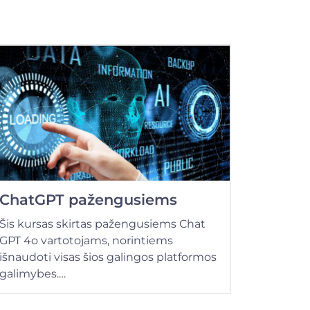
ChatGPT pažengusiems
Šis kursas skirtas pažengusiems Chat
GPT 4o vartotojams, norintiems
išnaudoti visas šios galingos platformos
galimybes.…