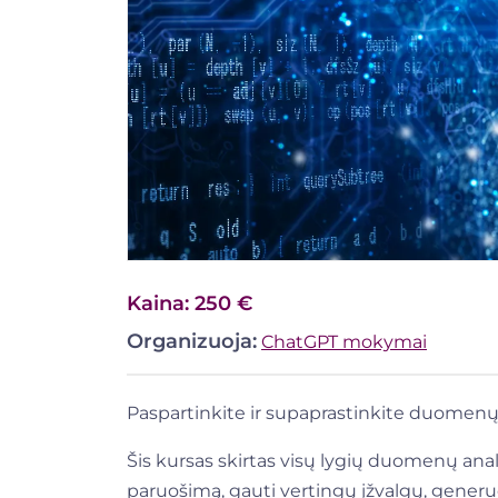
Kaina: 250 €
Organizuoja:
ChatGPT mokymai
Paspartinkite ir supaprastinkite duomenų 
Šis kursas skirtas visų lygių duomenų an
paruošimą, gauti vertingų įžvalgų, generuo