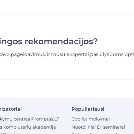
lingos rekomendacijos?
savo pageidavimus, ir mūsų ekspertai pasiūlys Jums opt
izatoriai
Populiariausi
kymų centras Promptas.LT
Copilot mokymai
os kompiuterių akademija
Nuotoliniai DI seminarai