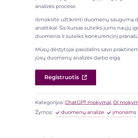
analizės procese.
Išmoksite užtikrinti duomenų saugumą di
analitikai. Šis kursas suteiks jums naujų į
duomenis ir suteiks konkurencinį pranaš
Mūsų dėstytojai pasidalins savo praktinėm
jūsų duomenų analizės darbo eigą.
Registruotis
Kategorijos:
ChatGPT mokymai
,
DI mokym
Žymos:
duomenų analize
įmonėms