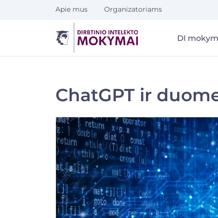
Eiti
Apie mus
Organizatoriams
prie
turinio
DI mokym
ChatGPT ir duome