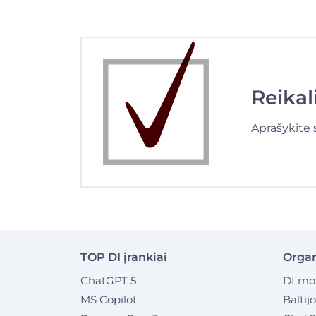
Reika
Aprašykite 
TOP DI įrankiai
Organ
ChatGPT 5
DI mo
MS Copilot
Baltij