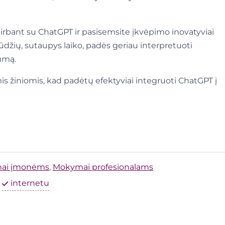
rbant su ChatGPT ir pasisemsite įkvėpimo inovatyviai
gūdžių, sutaupys laiko, padės geriau interpretuoti
umą.
is žiniomis, kad padėtų efektyviai integruoti ChatGPT į
ai įmonėms
,
Mokymai profesionalams
internetu