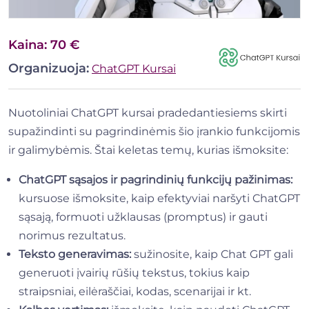
Kaina: 70 €
Organizuoja:
ChatGPT Kursai
Nuotoliniai ChatGPT kursai pradedantiesiems skirti
supažindinti su pagrindinėmis šio įrankio funkcijomis
ir galimybėmis. Štai keletas temų, kurias išmoksite:
ChatGPT sąsajos ir pagrindinių funkcijų pažinimas:
kursuose išmoksite, kaip efektyviai naršyti ChatGPT
sąsają, formuoti užklausas (promptus) ir gauti
norimus rezultatus.
Teksto generavimas:
sužinosite, kaip Chat GPT gali
generuoti įvairių rūšių tekstus, tokius kaip
straipsniai, eilėraščiai, kodas, scenarijai ir kt.