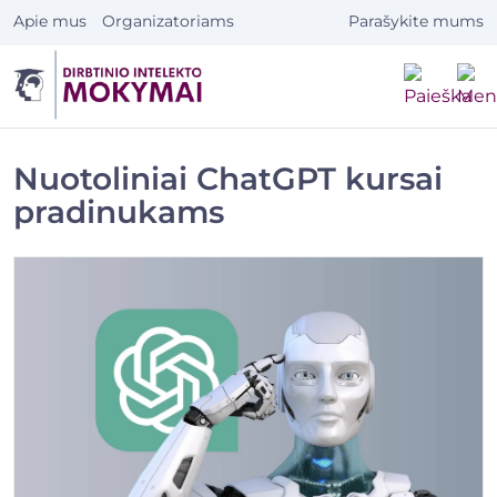
Eiti
Apie mus
Organizatoriams
Parašykite mums
prie
turinio
Nuotoliniai ChatGPT kursai
pradinukams