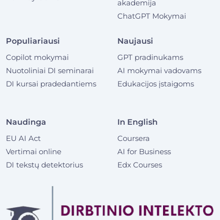
akademija
ChatGPT Mokymai
Populiariausi
Naujausi
Copilot mokymai
GPT pradinukams
Nuotoliniai DI seminarai
AI mokymai vadovams
DI kursai pradedantiems
Edukacijos įstaigoms
Naudinga
In English
EU AI Act
Coursera
Vertimai online
AI for Business
DI tekstų detektorius
Edx Courses