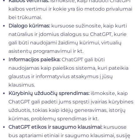
Kalbos vertimas:
išmoksite, kaip naudoti ChatGPT
kalbos vertimui ir kokie yra šio metodo privalumai
bei trūkumai.
Dialogo kūrimas:
kursuose sužinosite, kaip kurti
natūralius ir įdomius dialogus su ChatGPT, kurie
gali būti naudojami žaidimų kūrimui, virtualių
asistentų programavimui ir kt.
Informacijos paieška:
ChatGPT gali būti
naudojamas kaip paieškos sistema, kuri pateikia
glaustus ir informatyvius atsakymus į jūsų
klausimus.
Kūrybinių užduočių sprendimas:
išmoksite, kaip
ChatGPT gali padėti jums spręsti įvairias kūrybines
užduotis, tokias kaip idėjų generavimas, istorijų
kūrimas, problemų sprendimas ir kt.
ChatGPT etikos ir saugumo klausimai:
kursuose
bus aptariami etiniai ir saugumo klausimai, susiję