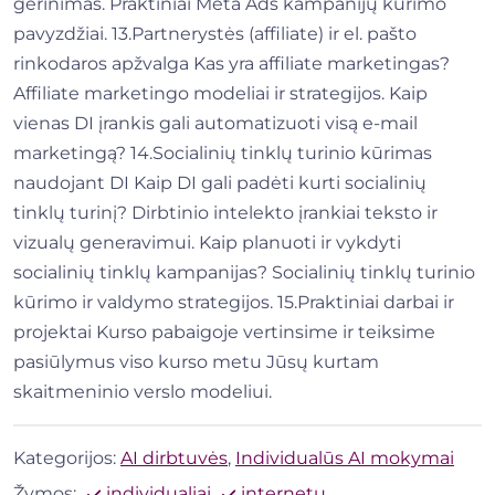
gerinimas. Praktiniai Meta Ads kampanijų kūrimo
pavyzdžiai. 13.Partnerystės (affiliate) ir el. pašto
rinkodaros apžvalga Kas yra affiliate marketingas?
Affiliate marketingo modeliai ir strategijos. Kaip
vienas DI įrankis gali automatizuoti visą e-mail
marketingą? 14.Socialinių tinklų turinio kūrimas
naudojant DI Kaip DI gali padėti kurti socialinių
tinklų turinį? Dirbtinio intelekto įrankiai teksto ir
vizualų generavimui. Kaip planuoti ir vykdyti
socialinių tinklų kampanijas? Socialinių tinklų turinio
kūrimo ir valdymo strategijos. 15.Praktiniai darbai ir
projektai Kurso pabaigoje vertinsime ir teiksime
pasiūlymus viso kurso metu Jūsų kurtam
skaitmeninio verslo modeliui.
Kategorijos:
AI dirbtuvės
,
Individualūs AI mokymai
Žymos:
individualiai
internetu