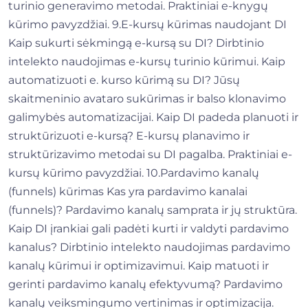
turinio generavimo metodai. Praktiniai e-knygų
kūrimo pavyzdžiai. 9.E-kursų kūrimas naudojant DI
Kaip sukurti sėkmingą e-kursą su DI? Dirbtinio
intelekto naudojimas e-kursų turinio kūrimui. Kaip
automatizuoti e. kurso kūrimą su DI? Jūsų
skaitmeninio avataro sukūrimas ir balso klonavimo
galimybės automatizacijai. Kaip DI padeda planuoti ir
struktūrizuoti e-kursą? E-kursų planavimo ir
struktūrizavimo metodai su DI pagalba. Praktiniai e-
kursų kūrimo pavyzdžiai. 10.Pardavimo kanalų
(funnels) kūrimas Kas yra pardavimo kanalai
(funnels)? Pardavimo kanalų samprata ir jų struktūra.
Kaip DI įrankiai gali padėti kurti ir valdyti pardavimo
kanalus? Dirbtinio intelekto naudojimas pardavimo
kanalų kūrimui ir optimizavimui. Kaip matuoti ir
gerinti pardavimo kanalų efektyvumą? Pardavimo
kanalų veiksmingumo vertinimas ir optimizacija.