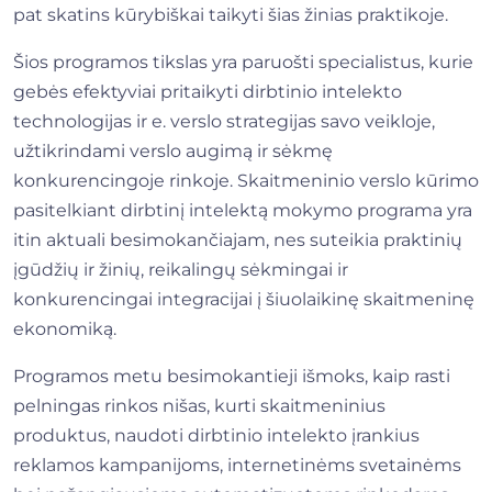
pat skatins kūrybiškai taikyti šias žinias praktikoje.
Šios programos tikslas yra paruošti specialistus, kurie
gebės efektyviai pritaikyti dirbtinio intelekto
technologijas ir e. verslo strategijas savo veikloje,
užtikrindami verslo augimą ir sėkmę
konkurencingoje rinkoje. Skaitmeninio verslo kūrimo
pasitelkiant dirbtinį intelektą mokymo programa yra
itin aktuali besimokančiajam, nes suteikia praktinių
įgūdžių ir žinių, reikalingų sėkmingai ir
konkurencingai integracijai į šiuolaikinę skaitmeninę
ekonomiką.
Programos metu besimokantieji išmoks, kaip rasti
pelningas rinkos nišas, kurti skaitmeninius
produktus, naudoti dirbtinio intelekto įrankius
reklamos kampanijoms, internetinėms svetainėms