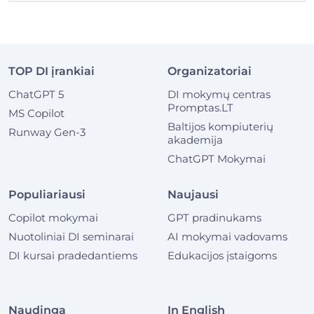
TOP DI įrankiai
Organizatoriai
ChatGPT 5
DI mokymų centras
Promptas.LT
MS Copilot
Baltijos kompiuterių
Runway Gen-3
akademija
ChatGPT Mokymai
Populiariausi
Naujausi
Copilot mokymai
GPT pradinukams
Nuotoliniai DI seminarai
AI mokymai vadovams
DI kursai pradedantiems
Edukacijos įstaigoms
Naudinga
In English