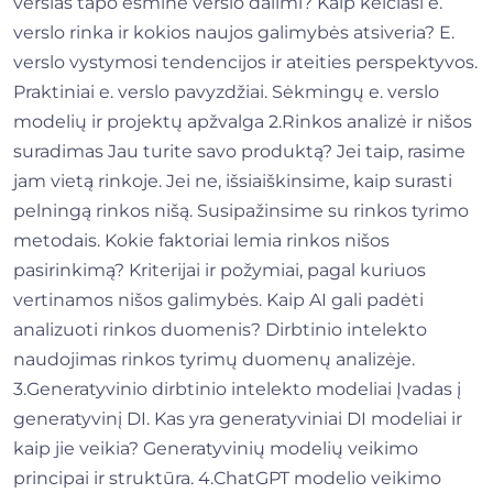
verslas tapo esmine verslo dalimi? Kaip keičiasi e.
verslo rinka ir kokios naujos galimybės atsiveria? E.
verslo vystymosi tendencijos ir ateities perspektyvos.
Praktiniai e. verslo pavyzdžiai. Sėkmingų e. verslo
modelių ir projektų apžvalga 2.Rinkos analizė ir nišos
suradimas Jau turite savo produktą? Jei taip, rasime
jam vietą rinkoje. Jei ne, išsiaiškinsime, kaip surasti
pelningą rinkos nišą. Susipažinsime su rinkos tyrimo
metodais. Kokie faktoriai lemia rinkos nišos
pasirinkimą? Kriterijai ir požymiai, pagal kuriuos
vertinamos nišos galimybės. Kaip AI gali padėti
analizuoti rinkos duomenis? Dirbtinio intelekto
naudojimas rinkos tyrimų duomenų analizėje.
3.Generatyvinio dirbtinio intelekto modeliai Įvadas į
generatyvinį DI. Kas yra generatyviniai DI modeliai ir
kaip jie veikia? Generatyvinių modelių veikimo
principai ir struktūra. 4.ChatGPT modelio veikimo