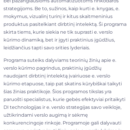
bei pažangiausioms automatizuotoms rinkodaros
strategijoms. Be to, sužinos, kaip kurti e. knygas, e.
mokymus, vizualinį turinį ir kitus skaitmeninius
produktus pasitelkiant dirbtinį intelektą. Ši programa
skirta tiems, kurie siekia ne tik suprasti e. verslo
kūrimo dinamiką, bet ir įgyti praktinius įgūdžius,
leidžiančius tapti savo srities lyderiais.
Programa suteiks dalyviams teorinių žinių apie e.
verslo kūrimo pagrindus, praktinių įgūdžių
naudojant dirbtinį intelektą įvairiuose e. verslo
kūrimo etapuose, taip pat skatins kūrybiškai taikyti
šias žinias praktikoje. Šios programos tikslas yra
paruošti specialistus, kurie gebės efektyviai pritaikyti
DI technologijas ir e. verslo strategijas savo veikloje,
užtikrindami verslo augimą ir sėkmę
konkurencingoje rinkoje. Programoje gali dalyvauti