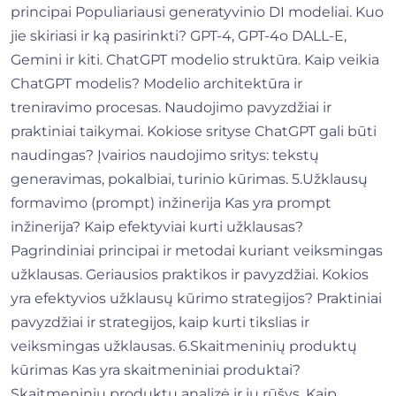
principai Populiariausi generatyvinio DI modeliai. Kuo
jie skiriasi ir ką pasirinkti? GPT-4, GPT-4o DALL-E,
Gemini ir kiti. ChatGPT modelio struktūra. Kaip veikia
ChatGPT modelis? Modelio architektūra ir
treniravimo procesas. Naudojimo pavyzdžiai ir
praktiniai taikymai. Kokiose srityse ChatGPT gali būti
naudingas? Įvairios naudojimo sritys: tekstų
generavimas, pokalbiai, turinio kūrimas. 5.Užklausų
formavimo (prompt) inžinerija Kas yra prompt
inžinerija? Kaip efektyviai kurti užklausas?
Pagrindiniai principai ir metodai kuriant veiksmingas
užklausas. Geriausios praktikos ir pavyzdžiai. Kokios
yra efektyvios užklausų kūrimo strategijos? Praktiniai
pavyzdžiai ir strategijos, kaip kurti tikslias ir
veiksmingas užklausas. 6.Skaitmeninių produktų
kūrimas Kas yra skaitmeniniai produktai?
Skaitmeninių produktų analizė ir jų rūšys. Kaip