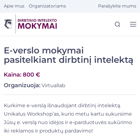
Eiti
Apie mus
Organizatoriams
Parašykite mums
prie
turinio
E-verslo mokymai
pasitelkiant dirbtinį intelektą
Kaina: 800 €
Organizuoja:
Virtuallab
Kurkime e-verslą išnaudojant dirbtinį intelektą.
Unikalus Workshop’as, kurio metu kartu sukursime
Jūsų e. verslą nuo idėjos ir e-parduotuvės sukūrimo
iki reklamos ir produktų pardavimo!