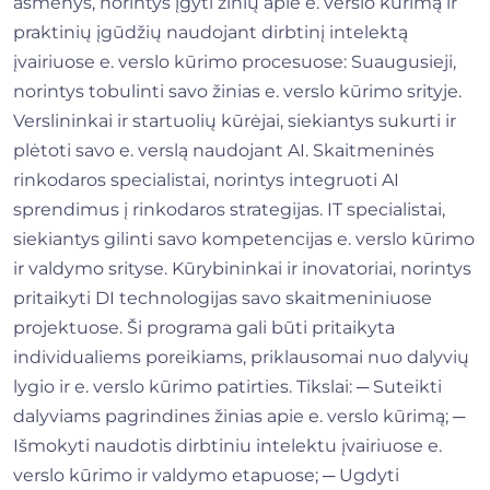
asmenys, norintys įgyti žinių apie e. verslo kūrimą ir
praktinių įgūdžių naudojant dirbtinį intelektą
įvairiuose e. verslo kūrimo procesuose: Suaugusieji,
norintys tobulinti savo žinias e. verslo kūrimo srityje.
Verslininkai ir startuolių kūrėjai, siekiantys sukurti ir
plėtoti savo e. verslą naudojant AI. Skaitmeninės
rinkodaros specialistai, norintys integruoti AI
sprendimus į rinkodaros strategijas. IT specialistai,
siekiantys gilinti savo kompetencijas e. verslo kūrimo
ir valdymo srityse. Kūrybininkai ir inovatoriai, norintys
pritaikyti DI technologijas savo skaitmeniniuose
projektuose. Ši programa gali būti pritaikyta
individualiems poreikiams, priklausomai nuo dalyvių
lygio ir e. verslo kūrimo patirties. Tikslai: ─ Suteikti
dalyviams pagrindines žinias apie e. verslo kūrimą; ─
Išmokyti naudotis dirbtiniu intelektu įvairiuose e.
verslo kūrimo ir valdymo etapuose; ─ Ugdyti