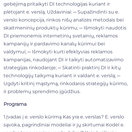
gebėjimą pritaikyti DI technologijas kuriant ir
plėtojant e. verslą. Uždaviniai: ─ Supažindinti su e.
verslo koncepcija, rinkos nišų analizės metodais bei
skaitmeninių produktų kūrimu; ─ Išmokyti naudotis
DI priemonėmis internetinių svetainių, reklamos
kampanijų ir pardavimo kanalų kūrimui bei
valdymui; ─ Išmokyti kurti efektyvias reklamos
kampanijas, naudojant DI ir taikyti automatizavimo
strategijas rinkodaroje; ─ Skatinti praktinį DI ir kitų
technologijų taikymą kuriant ir valdant e. verslą; ─
Ugdyti kritinį mąstymą, rinkodaros strategijų kūrimo,
ir problemų sprendimo įgūdžius.
Programa
1.Įvadas į e. verslo kūrimą Kas yra e. verslas? E. verslo
sąvoka, pagrindiniai modeliai ir jų skirtumai Kodėl e.