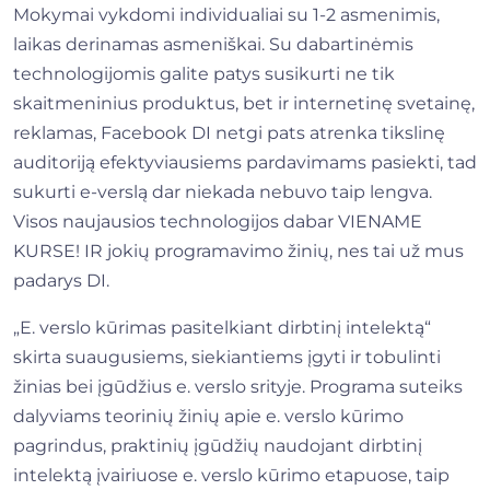
Mokymai vykdomi individualiai su 1-2 asmenimis,
laikas derinamas asmeniškai. Su dabartinėmis
technologijomis galite patys susikurti ne tik
skaitmeninius produktus, bet ir internetinę svetainę,
reklamas, Facebook DI netgi pats atrenka tikslinę
auditoriją efektyviausiems pardavimams pasiekti, tad
sukurti e-verslą dar niekada nebuvo taip lengva.
Visos naujausios technologijos dabar VIENAME
KURSE! IR jokių programavimo žinių, nes tai už mus
padarys DI.
„E. verslo kūrimas pasitelkiant dirbtinį intelektą“
skirta suaugusiems, siekiantiems įgyti ir tobulinti
žinias bei įgūdžius e. verslo srityje. Programa suteiks
dalyviams teorinių žinių apie e. verslo kūrimo
pagrindus, praktinių įgūdžių naudojant dirbtinį
intelektą įvairiuose e. verslo kūrimo etapuose, taip