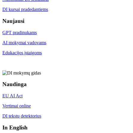
DI kursai pradedantiems
Naujausi
GPT pradinukams
AI mokymai vadovams
Edukacijos įstaigoms
Naudinga
EU AI Act
Vertimai online
DI tekstų detektorius
In English