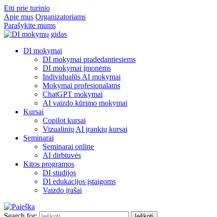
Eiti prie turinio
Apie mus
Organizatoriams
Parašykite mums
DI mokymai
DI mokymai pradedantiesiems
DI mokymai įmonėms
Individualūs AI mokymai
Mokymai profesionalams
ChatGPT mokymai
AI vaizdo kūrimo mokymai
Kursai
Copilot kursai
Vizualinių AI įrankių kursai
Seminarai
Seminarai online
AI dirbtuvės
Kitos programos
DI studijos
DI edukacijos įstaigoms
Vaizdo įrašai
Search for: