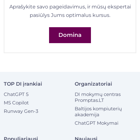
Aprašykite savo pageidavimus, ir mūsų ekspertai
pasiūlys Jums optimalus kursus.
Domina
TOP DI įrankiai
Organizatoriai
ChatGPT 5
DI mokymų centras
Promptas.LT
MS Copilot
Baltijos kompiuterių
Runway Gen-3
akademija
ChatGPT Mokymai
Populiariausi
Naujausi