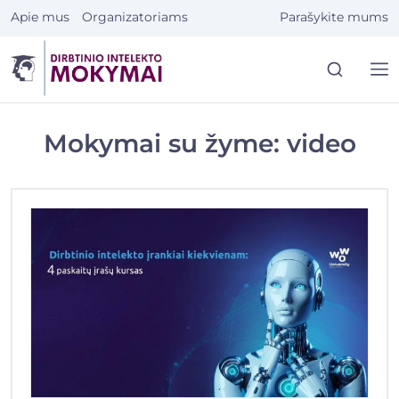
Eiti
Apie mus
Organizatoriams
Parašykite mums
prie
turinio
Mokymai su žyme: video