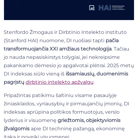
Stenfordo Žmogaus ir Dirbtinio Intelekto instituto
(Stanford HAI) nuomone, DI ruošiasi tapti
pačia
transformuojančia XXI amžiaus technologija
. Tačiau
jo nauda nepasiskirstys tolygiai, jei nekreipsime
pakankamo dėmesio jo apgalvotai plėtrai. 2025 metų
DI indeksas siūlo vieną iš
išsamiausių, duomenimis
pagrįstų
dirbtinio intelekto apžvalgų
.
Pripažintas patikimu šaltiniu visame pasaulyje
žiniasklaidos, vyriausybių ir pirmaujančių įmonių, DI
indeksas aprūpina politikos formuotojus, verslo
lyderius ir visuomenę
griežtomis, objektyviomis
įžvalgomis
apie DI techninę pažangą, ekonominę
įtaką ir poveikį visuomenei.