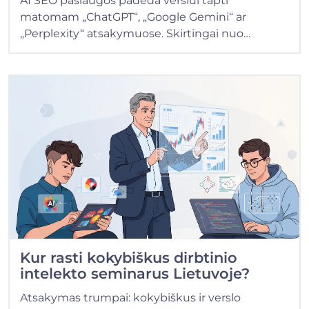
AI SEO paslaugos padeda verslui tapti
matomam „ChatGPT“, „Google Gemini“ ar
„Perplexity“ atsakymuose. Skirtingai nuo…
Kur rasti kokybiškus dirbtinio
intelekto seminarus Lietuvoje?
Atsakymas trumpai: kokybiškus ir verslo