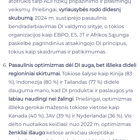
atotrūkis tarp ADI rizikų pripažinimo ir prasmingų
veiksmų. Priešingai,
vyriausybės rodo didesnį
skubumą
: 2024 m. sustiprėjo pasaulinis
bendradarbiavimas DI valdymo srityje, o tokios
organizacijos kaip EBPO, ES, JT ir Afrikos Sąjunga
paskelbė pagrindinius atsakingojo DI principus,
tokius kaip skaidrumas ir patikimumas.
Pasaulinis optimizmas dėl DI auga, bet išlieka dideli
regioniniai skirtumai.
Tokiose šalyse kaip Kinija (83
%), Indonezija (80 %) ir Tailandas (77 %) didelė
dauguma mano, kad DI produktai ir paslaugos yra
labiau naudingi nei žalingi
. Priešingai, optimizmas
išlieka gerokai mažesnis tokiose vietose kaip
Kanada (40 %), JAV (39 %) ir Nyderlandai (36 %). Vis
dėlto nuotaikos keičiasi: nuo 2022 m. optimizmas
ženkliai išaugo
keliose anksčiau skeptiškai