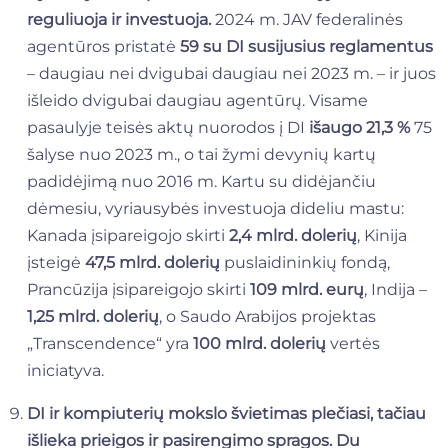
reguliuoja ir investuoja.
2024 m. JAV federalinės
agentūros pristatė
59 su DI susijusius reglamentus
– daugiau nei dvigubai daugiau nei 2023 m. – ir juos
išleido dvigubai daugiau agentūrų. Visame
pasaulyje teisės aktų nuorodos į DI
išaugo 21,3 %
75
šalyse nuo 2023 m., o tai žymi devynių kartų
padidėjimą nuo 2016 m. Kartu su didėjančiu
dėmesiu, vyriausybės investuoja dideliu mastu:
Kanada įsipareigojo skirti
2,4 mlrd. dolerių
, Kinija
įsteigė
47,5 mlrd. dolerių
puslaidininkių fondą,
Prancūzija įsipareigojo skirti
109 mlrd. eurų
, Indija –
1,25 mlrd. dolerių
, o Saudo Arabijos projektas
„Transcendence“ yra
100 mlrd. dolerių
vertės
iniciatyva.
DI ir kompiuterių mokslo švietimas plečiasi, tačiau
išlieka prieigos ir pasirengimo spragos.
Du