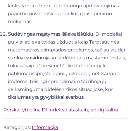
lankstymui (chemija), o Tiuringo apdovanojimas
pagerbė novatoriškus indėlius į pastiprinimo
mokymąsi.
Sudėtingas mąstymas išlieka iššūkiu.
DI modeliai
puikiai atlieka tokias užduotis kaip Tarptautinės
matematikos olimpiados problemos, tačiau vis dar
sunkiai susidoroja
su sudėtingais mąstymo testais,
tokiais kaip „PlanBench“. Jie dažnai negali
patikimai išspręsti loginių užduočių net kai yra
įrodomai teisingi sprendimai, o tai riboja jų
veiksmingumą didelės rizikos situacijose, kur
tikslumas yra gyvybiškai svarbus
.
Perskaityti pilną DI Indekso ataskaitą anglų kalba
Kategorijos:
Informacija