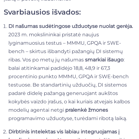
Svarbiausios išvados:
DI našumas sudėtingose užduotyse nuolat gerėja.
2023 m. mokslininkai pristatė naujus
lyginamuosius testus – MMMU, GPQA ir SWE-
bench – skirtus išbandyti pažangių DI sistemų
ribas. Vos po metų jų našumas
smarkiai išaugo
:
balai atitinkamai padidėjo 18,8, 48,9 ir 67,3
procentinio punkto MMMU, GPQA ir SWE-bench
testuose. Be standartinių užduočių, DI sistemos
padarė didelę pažangą generuojant aukštos
kokybės vaizdo įrašus, o kai kuriais atvejais kalbos
modelių agentai netgi
pralenkė žmones
programavimo užduotyse, turėdami ribotą laiką.
Dirbtinis intelektas vis labiau integruojamas į