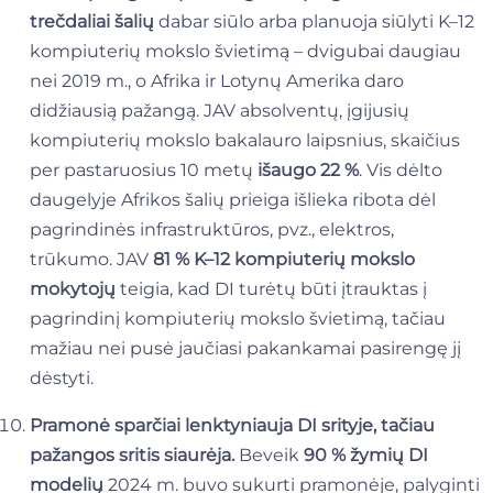
trečdaliai šalių
dabar siūlo arba planuoja siūlyti K–12
kompiuterių mokslo švietimą – dvigubai daugiau
nei 2019 m., o Afrika ir Lotynų Amerika daro
didžiausią pažangą. JAV absolventų, įgijusių
kompiuterių mokslo bakalauro laipsnius, skaičius
per pastaruosius 10 metų
išaugo 22 %
. Vis dėlto
daugelyje Afrikos šalių prieiga išlieka ribota dėl
pagrindinės infrastruktūros, pvz., elektros,
trūkumo. JAV
81 % K–12 kompiuterių mokslo
mokytojų
teigia, kad DI turėtų būti įtrauktas į
pagrindinį kompiuterių mokslo švietimą, tačiau
mažiau nei pusė jaučiasi pakankamai pasirengę jį
dėstyti.
Pramonė sparčiai lenktyniauja DI srityje, tačiau
pažangos sritis siaurėja.
Beveik
90 % žymių DI
modelių
2024 m. buvo sukurti pramonėje, palyginti