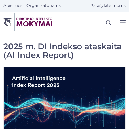
Eiti
Apie mus
Organizatoriams
Parašykite mums
prie
turinio
2025 m. DI Indekso ataskaita
(AI Index Report)