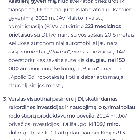
kasdienį gyvenimą.
Nuo sveikatos priežiūros iki
transporto, DI sparčiai juda iš laboratorijų į kasdienį
gyvenimą. 2023 m. JAV Maisto ir vaistų
administracija (FDA) patvirtino
223 medicinos
prietaisus su DI
, lyginant su vos šešiais 2015 metais.
Keliuose autonominiai automobiliai jau nėra
eksperimentai: „Waymo“, vienas didžiausių JAV
operatorių, kas savaitę suteikia
daugiau nei 150
000 autonominių kelionių
, o „Baidu“ prieinama
„Apollo Go“ robotaksių flotilė dabar aptarnauja
daugelį Kinijos miestų.
Verslas visuotinai pasinėrė į DI, skatindamas
rekordines investicijas ir naudojimą, o tyrimai toliau
rodo stiprų produktyvumo poveikį.
2024 m. JAV
privačios investicijos į DI išaugo iki
109,1 mlrd.
dolerių
– beveik 12 kartų daugiau nei Kinijos 9,3