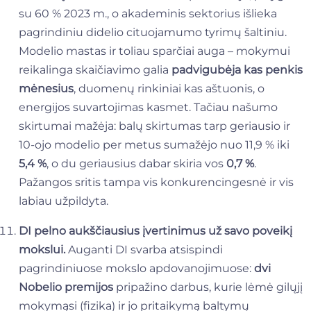
su 60 % 2023 m., o akademinis sektorius išlieka
pagrindiniu didelio cituojamumo tyrimų šaltiniu.
Modelio mastas ir toliau sparčiai auga – mokymui
reikalinga skaičiavimo galia
padvigubėja kas penkis
mėnesius
, duomenų rinkiniai kas aštuonis, o
energijos suvartojimas kasmet. Tačiau našumo
skirtumai mažėja: balų skirtumas tarp geriausio ir
10-ojo modelio per metus sumažėjo nuo 11,9 % iki
5,4 %
, o du geriausius dabar skiria vos
0,7 %
.
Pažangos sritis tampa vis konkurencingesnė ir vis
labiau užpildyta.
DI pelno aukščiausius įvertinimus už savo poveikį
mokslui.
Auganti DI svarba atsispindi
pagrindiniuose mokslo apdovanojimuose:
dvi
Nobelio premijos
pripažino darbus, kurie lėmė gilųjį
mokymąsi (fizika) ir jo pritaikymą baltymų