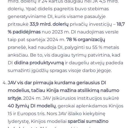
mlrd. dolerių ir 24 kartus daugiau nei JK 4,5 mlrd.
dolerių. Ypač didelis pagreitis buvo stebimas
generatyviniame DI, kuris visame pasaulyje
pritraukė
33,9 mlrd. dolerių
privačių investicijų –
18,7
% padidėjimas
nuo 2023 m. DI naudojimas versle
taip pat spartėja: 2024 m.
78 % organizacijų
pranešė, kad naudoja DI, palyginti su 55 % metais
anksčiau. Be to, vis daugiau tyrimų patvirtina, kad
DI
didina produktyvumą
ir daugeliu atvejų padeda
sumažinti įgūdžių spragas visoje darbo jėgoje.
JAV vis dar pirmauja kurdama geriausius DI
modelius, tačiau Kinija mažina atsilikimą našumo
srityje.
2024 m. JAV įsikūrusios institucijos sukūrė
40 žymių DI modelių
, gerokai aplenkdamos Kinijos
15 ir Europos tris. Nors JAV išlaiko kiekybinę
lyderystę, Kinijos modeliai
sparčiai sumažino