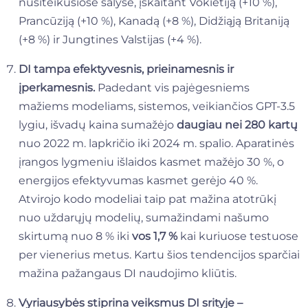
nusiteikusiose šalyse, įskaitant Vokietiją (+10 %),
Prancūziją (+10 %), Kanadą (+8 %), Didžiąją Britaniją
(+8 %) ir Jungtines Valstijas (+4 %).
DI tampa efektyvesnis, prieinamesnis ir
įperkamesnis.
Padedant vis pajėgesniems
mažiems modeliams, sistemos, veikiančios GPT-3.5
lygiu, išvadų kaina sumažėjo
daugiau nei 280 kartų
nuo 2022 m. lapkričio iki 2024 m. spalio. Aparatinės
įrangos lygmeniu išlaidos kasmet mažėjo 30 %, o
energijos efektyvumas kasmet gerėjo 40 %.
Atvirojo kodo modeliai taip pat mažina atotrūkį
nuo uždarųjų modelių, sumažindami našumo
skirtumą nuo 8 % iki
vos 1,7 %
kai kuriuose testuose
per vienerius metus. Kartu šios tendencijos sparčiai
mažina pažangaus DI naudojimo kliūtis.
Vyriausybės stiprina veiksmus DI srityje –