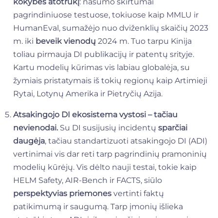
kokybės atotrūkį
: našumo skirtumai
pagrindiniuose testuose, tokiuose kaip MMLU ir
HumanEval, sumažėjo nuo dviženklių skaičių 2023
m. iki
beveik vienodų
2024 m. Tuo tarpu Kinija
toliau pirmauja DI publikacijų ir patentų srityje.
Kartu modelių kūrimas vis labiau globalėja, su
žymiais pristatymais iš tokių regionų kaip Artimieji
Rytai, Lotynų Amerika ir Pietryčių Azija.
Atsakingojo DI ekosistema vystosi – tačiau
nevienodai.
Su DI susijusių incidentų
sparčiai
daugėja
, tačiau standartizuoti atsakingojo DI (ADI)
vertinimai vis dar reti tarp pagrindinių pramoninių
modelių kūrėjų. Vis dėlto nauji testai, tokie kaip
HELM Safety, AIR-Bench ir FACTS, siūlo
perspektyvias priemones
vertinti faktų
patikimumą ir saugumą. Tarp įmonių išlieka