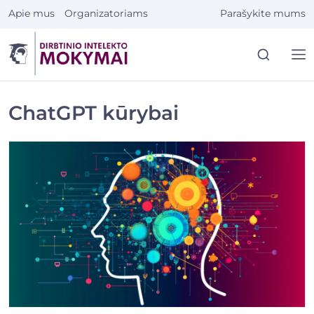
Eiti
Apie mus
Organizatoriams
Parašykite mums
prie
turinio
ChatGPT kūrybai