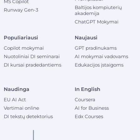
MS Copilot
Baltijos kompiuterių
Runway Gen-3
akademija
ChatGPT Mokymai
Populiariausi
Naujausi
Copilot mokymai
GPT pradinukams
Nuotoliniai DI seminarai
AI mokymai vadovams
DI kursai pradedantiems
Edukacijos įstaigoms
Naudinga
In English
EU AI Act
Coursera
Vertimai online
AI for Business
DI tekstų detektorius
Edx Courses