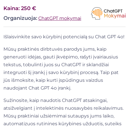
Kaina: 250 €
Organizuoja:
ChatGPT mokymai
Išlaisvinkite savo kūrybinį potencialą su Chat GPT 4o!
Mūsų praktinės dirbtuvės parodys jums, kaip
generuoti idėjas, gauti įkvėpimo, rašyti įvairiausius
tekstus, tobulinti juos su ChatGPT ir sklandžiai
integruoti šį įrankį į savo kūrybinį procesą. Taip pat
jūs išmoksite, kaip kurti įspūdingus vaizdus
naudojant Chat GPT 4o įrankį.
Sužinosite, kaip naudotis ChatGPT atsakingai,
atsižvelgiant į intelektinės nuosavybės reikalavimus.
Mūsų praktiniai užsiėmimai sutaupys jums laiko,
automatizuos rutinines kūrybines užduotis, suteiks