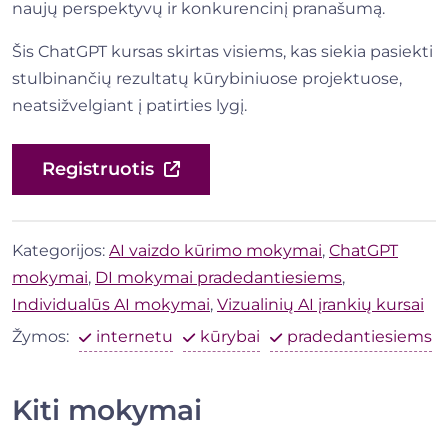
naujų perspektyvų ir konkurencinį pranašumą.
Šis ChatGPT kursas skirtas visiems, kas siekia pasiekti
stulbinančių rezultatų kūrybiniuose projektuose,
neatsižvelgiant į patirties lygį.
Registruotis
Kategorijos:
AI vaizdo kūrimo mokymai
,
ChatGPT
mokymai
,
DI mokymai pradedantiesiems
,
Individualūs AI mokymai
,
Vizualinių AI įrankių kursai
Žymos:
internetu
kūrybai
pradedantiesiems
Kiti mokymai