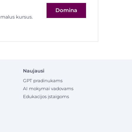
Domina
imalus kursus.
Naujausi
GPT pradinukams
AI mokymai vadovams
Edukacijos įstaigoms