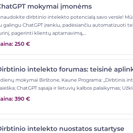
ChatGPT mokymai įmonėms
šnaudokite dirbtinio intelekto potencialą savo versle! 
u galingu ChatGPT įrankiu, padėsiančiu automatizuoti te
urinį, pagerinti klientų aptarnavimą,…
aina: 250 €
irbtinio intelekto forumas: teisinė aplink
 dienų mokymai Birštone, Kaune Programa: „Dirbtinis inte
aieška; ChatGPT sąsaja ir lietuvių kalbos palaikymas; Užkl
aina: 390 €
irbtinio intelekto nuostatos sutartyse