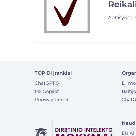
Reika
Aprašykite 
TOP DI įrankiai
Organ
ChatGPT 5
DI mo
MS Copilot
Baltij
Runway Gen-3
ChatG
Naud
EU AI 