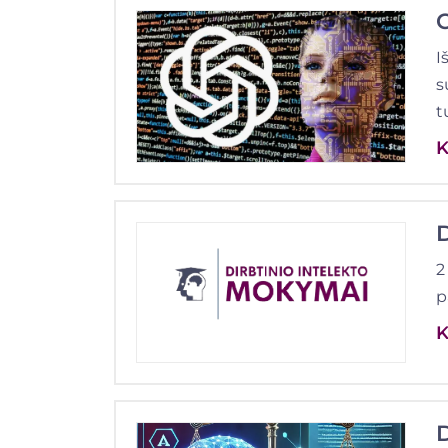
I
s
t
K
D
2
p
K
D