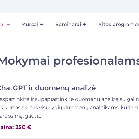
ai
Kursai
Seminarai
Kitos programo
Mokymai profesionalam
ChatGPT ir duomenų analizė
aspartinkite ir supaprastinkite duomenų analizę su galin
is kursas skirtas visų lygių duomenų analitikams, kurie
aruošimą, gauti…
aina: 250 €