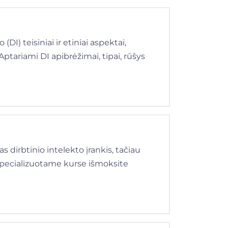
I) teisiniai ir etiniai aspektai,
ptariami DI apibrėžimai, tipai, rūšys
 dirbtinio intelekto įrankis, tačiau
pecializuotame kurse išmoksite