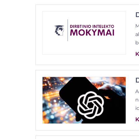
D
M
a
b
K
A
n
i
K