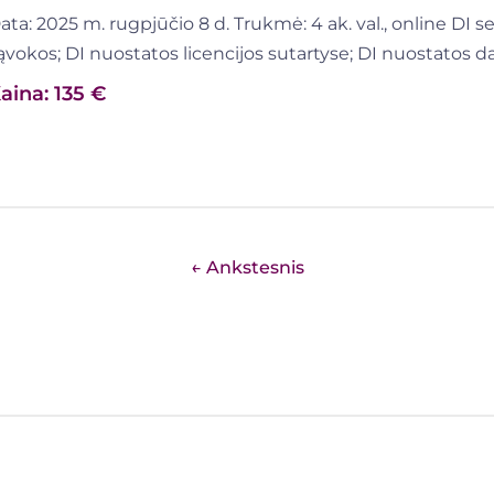
ata: 2025 m. rugpjūčio 8 d. Trukmė: 4 ak. val., online DI 
ąvokos; DI nuostatos licencijos sutartyse; DI nuostatos d
aina: 135 €
← Ankstesnis