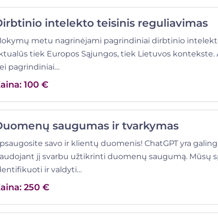
irbtinio intelekto teisinis reguliavimas
okymų metu nagrinėjami pagrindiniai dirbtinio intelekto (D
ktualūs tiek Europos Sąjungos, tiek Lietuvos kontekste. A
ei pagrindiniai…
aina: 100 €
Duomenų saugumas ir tvarkymas
psaugosite savo ir klientų duomenis! ChatGPT yra galingas
audojant jį svarbu užtikrinti duomenų saugumą. Mūsų s
dentifikuoti ir valdyti…
aina: 250 €