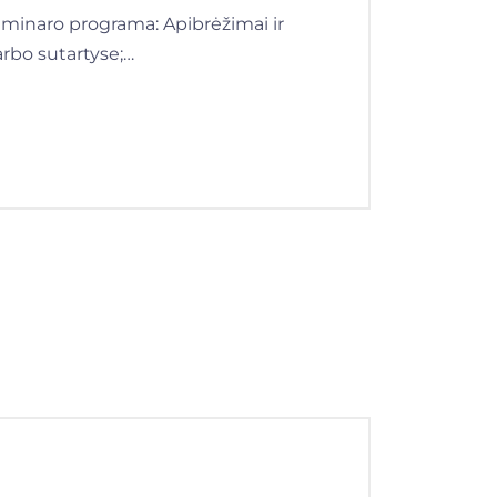
seminaro programa: Apibrėžimai ir
arbo sutartyse;…