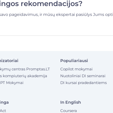
lingos rekomendacijos?
savo pageidavimus, ir mūsų ekspertai pasiūlys Jums opt
izatoriai
Populiariausi
kymų centras Promptas.LT
Copilot mokymai
os kompiuterių akademija
Nuotoliniai DI seminarai
PT Mokymai
DI kursai pradedantiems
inga
In English
Act
Coursera