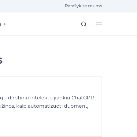
Parašykite mums
s
s
gu dirbtiniu intelekto įrankiu ChatGPT!
 sužinos, kaip automatizuoti duomenų