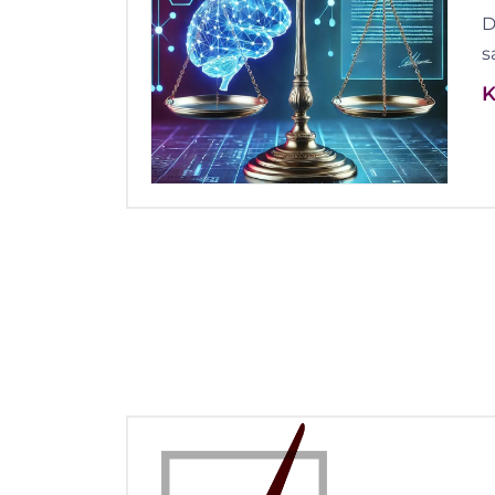
D
s
K