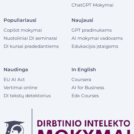
ChatGPT Mokymai
Populiariausi
Naujausi
Copilot mokymai
GPT pradinukams
Nuotoliniai DI seminarai
AI mokymai vadovams
DI kursai pradedantiems
Edukacijos įstaigoms
Naudinga
In English
EU AI Act
Coursera
Vertimai online
AI for Business
DI tekstų detektorius
Edx Courses