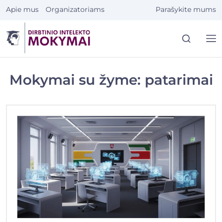
Eiti
Apie mus
Organizatoriams
Parašykite mums
prie
turinio
Mokymai su žyme: patarimai