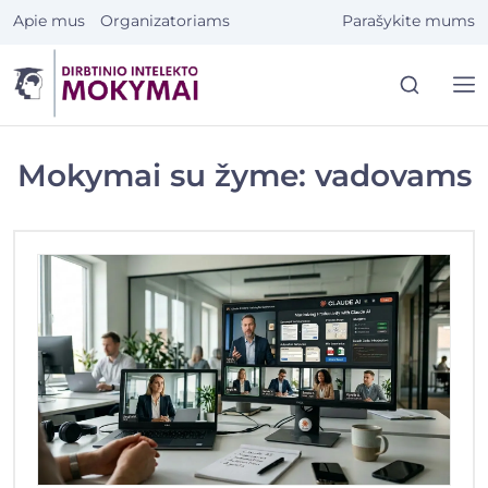
Eiti
Apie mus
Organizatoriams
Parašykite mums
prie
turinio
Mokymai su žyme: vadovams