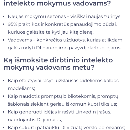
intelekto mokymus vadovams?
Naujas mokymų sezonas – visiškai naujas turinys!
95% praktikos ir konkretūs panaudojimo būdai,
kuriuos galėsite taikyti jau kitą dieną.
Vadovams – konkrečios užduotys, kurias atlikdami
galės rodyti DI naudojimo pavyzdį darbuotojams.
Ką išmoksite dirbtinio intelekto
mokymų vadovams metu?
Kaip efektyviai rašyti užklausas dideliems kalbos
modeliams;
Kaip naudotis promptų bibliotekomis, promptų
šablonais siekiant geriau iškomunikuoti tikslus;
Kaip generuoti idėjas ir rašyti LinkedIn įrašus,
naudojantis DI įrankius;
Kaip sukurti patrauklų DI vizualą verslo poreikiams;