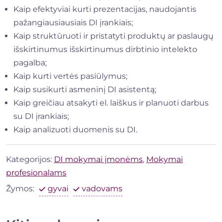
Kaip efektyviai kurti prezentacijas, naudojantis
pažangiausiausiais DI įrankiais;
Kaip struktūruoti ir pristatyti produktų ar paslaugų
išskirtinumus išskirtinumus dirbtinio intelekto
pagalba;
Kaip kurti vertės pasiūlymus;
Kaip susikurti asmeninį DI asistentą;
Kaip greičiau atsakyti el. laiškus ir planuoti darbus
su DI įrankiais;
Kaip analizuoti duomenis su DI.
Kategorijos:
DI mokymai įmonėms
,
Mokymai
profesionalams
Žymos:
gyvai
vadovams