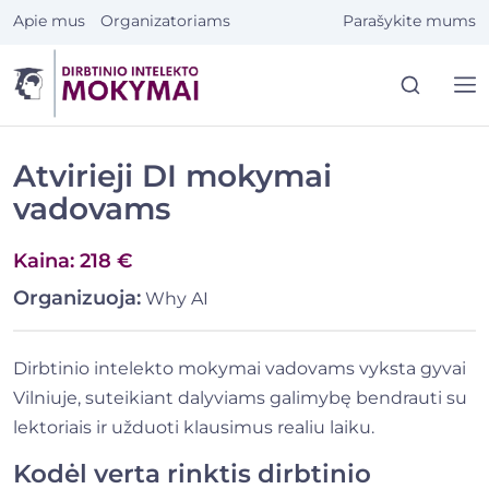
Eiti
Apie mus
Organizatoriams
Parašykite mums
prie
turinio
Atvirieji DI mokymai
vadovams
Kaina: 218 €
Organizuoja:
Why AI
Dirbtinio intelekto mokymai vadovams vyksta gyvai
Vilniuje, suteikiant dalyviams galimybę bendrauti su
lektoriais ir užduoti klausimus realiu laiku.
Kodėl verta rinktis dirbtinio