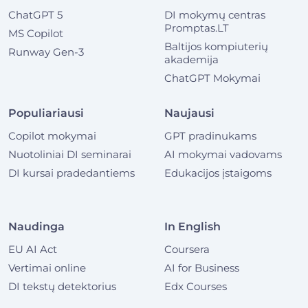
ChatGPT 5
DI mokymų centras
Promptas.LT
MS Copilot
Baltijos kompiuterių
Runway Gen-3
akademija
ChatGPT Mokymai
Populiariausi
Naujausi
Copilot mokymai
GPT pradinukams
Nuotoliniai DI seminarai
AI mokymai vadovams
DI kursai pradedantiems
Edukacijos įstaigoms
Naudinga
In English
EU AI Act
Coursera
Vertimai online
AI for Business
DI tekstų detektorius
Edx Courses